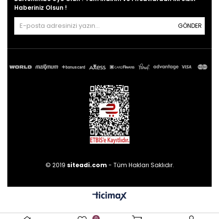
Haberiniz Olsun !
GÖNDER
© 2019
siteadi.com
- Tüm Hakları Saklıdır.
0
0